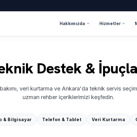
expand_more
expand_more
Hakkımızda
Hizmetler
eknik Destek & İpuçla
 bakımı, veri kurtarma ve Ankara'da teknik servis seçi
uzman rehber içeriklerimizi keşfedin.
p & Bilgisayar
Telefon & Tablet
Veri Kurtarma