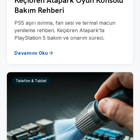
Keçiören Atapark Oyun Konsolu
Bakım Rehberi
PS5 aşırı ısınma, fan sesi ve termal macun
yenileme rehberi. Keçiören Atapark'ta
PlayStation 5 bakım ve onarım süreci.
arrow_forward
Devamını Oku
Telefon & Tablet