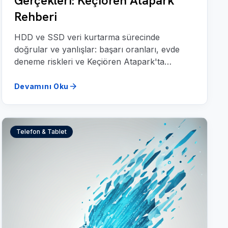
Gerçekleri: Keçiören Atapark
Rehberi
HDD ve SSD veri kurtarma sürecinde
doğrular ve yanlışlar: başarı oranları, evde
deneme riskleri ve Keçiören Atapark'ta
profesyonel kurtarma hizmeti.
arrow_forward
Devamını Oku
Telefon & Tablet