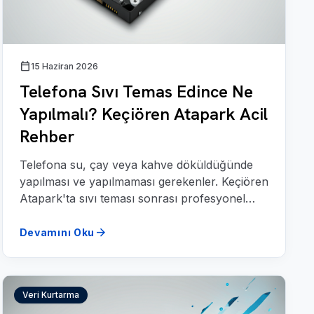
calendar_today
15 Haziran 2026
Telefona Sıvı Temas Edince Ne
Yapılmalı? Keçiören Atapark Acil
Rehber
Telefona su, çay veya kahve döküldüğünde
yapılması ve yapılmaması gerekenler. Keçiören
Atapark'ta sıvı teması sonrası profesyonel
müdahale rehberi.
arrow_forward
Devamını Oku
Veri Kurtarma