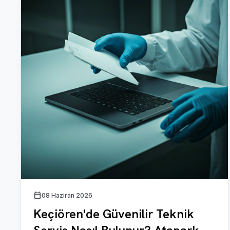
calendar_today
08 Haziran 2026
Keçiören'de Güvenilir Teknik