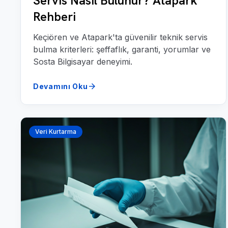
Servis Nasıl Bulunur? Atapark
Rehberi
Keçiören ve Atapark'ta güvenilir teknik servis
bulma kriterleri: şeffaflık, garanti, yorumlar ve
Sosta Bilgisayar deneyimi.
arrow_forward
Devamını Oku
Veri Kurtarma