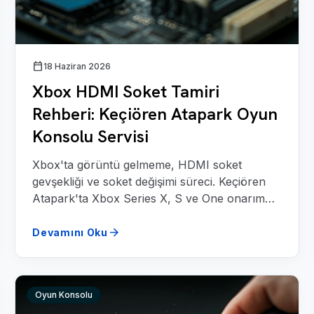
calendar_today
18 Haziran 2026
Xbox HDMI Soket Tamiri
Rehberi: Keçiören Atapark Oyun
Konsolu Servisi
Xbox'ta görüntü gelmeme, HDMI soket
gevşekliği ve soket değişimi süreci. Keçiören
Atapark'ta Xbox Series X, S ve One onarım
rehberi.
arrow_forward
Devamını Oku
Oyun Konsolu