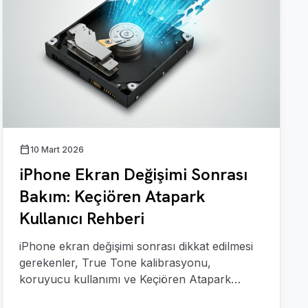
calendar_today
10 Mart 2026
iPhone Ekran Değişimi Sonrası
Bakım: Keçiören Atapark
Kullanıcı Rehberi
iPhone ekran değişimi sonrası dikkat edilmesi
gerekenler, True Tone kalibrasyonu,
koruyucu kullanımı ve Keçiören Atapark
bakım ipuçları.