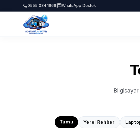
call
chat
0555 034 1969
WhatsApp Destek
T
Bilgisayar
Tümü
Yerel Rehber
Lapto