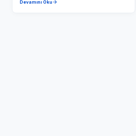
arrow_forward
Devamını Oku