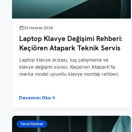
calendar_today
22 Haziran 2026
Laptop Klavye Değişimi Rehberi:
Keçiören Atapark Teknik Servis
Laptop klavye arızası, tuş çalışmama ve
klavye değişimi süreci. Keçiören Atapark'ta
marka model uyumlu klavye montajı rehberi.
arrow_forward
Devamını Oku
Yerel Rehber