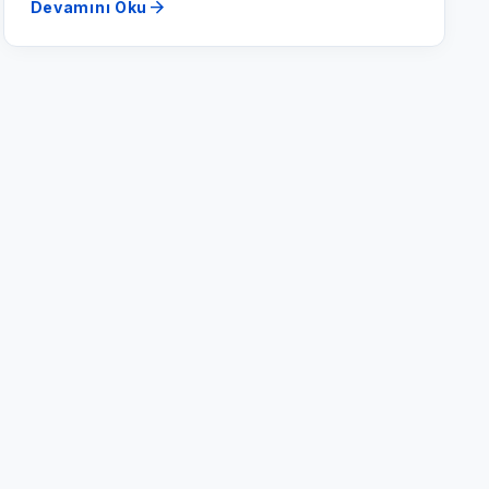
arrow_forward
Devamını Oku